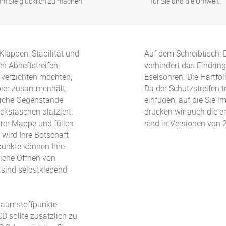
um Sie glücklich zu machen.
für Sie und die Umwelt.
lappen, Stabilität und
Auf dem Schreibtisch: 
en Abheftstreifen.
verhindert das Eindri
 verzichten möchten,
Eselsohren. Die Hartfo
apier zusammenhält,
Da der Schutzstreifen t
nliche Gegenstände
einfügen, auf die Sie i
ckstaschen platziert.
drucken wir auch die e
Ihrer Mappe und füllen
sind in Versionen von 2
 wird Ihre Botschaft
unkte können Ihre
liche Öffnen von
sind selbstklebend,
chaumstoffpunkte
CD sollte zusätzlich zu