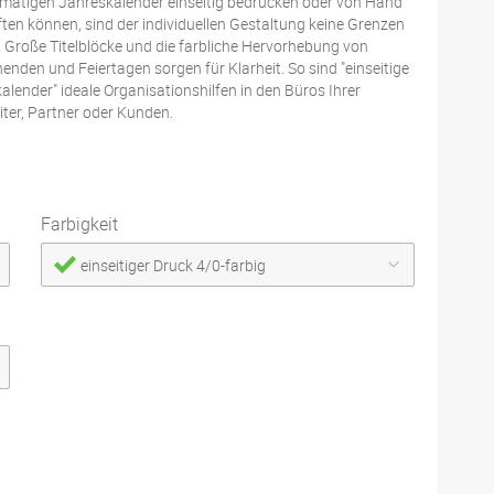
matigen Jahreskalender einseitig bedrucken oder von Hand
ften können, sind der individuellen Gestaltung keine Grenzen
. Große Titelblöcke und die farbliche Hervorhebung von
nden und Feiertagen sorgen für Klarheit. So sind "einseitige
alender" ideale Organisationshilfen in den Büros Ihrer
iter, Partner oder Kunden.
Farbigkeit
einseitiger Druck 4/0-farbig