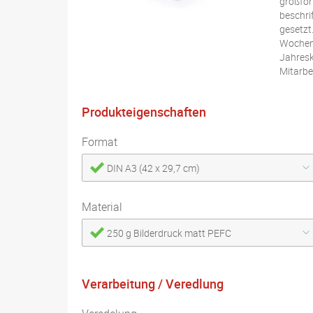
großfor
beschri
gesetzt
Wochene
Jahresk
Mitarbe
Produkteigenschaften
Format
DIN A3 (42 x 29,7 cm)
Material
250 g Bilderdruck matt PEFC
Verarbeitung / Veredlung