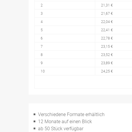
2
21,31 €
3
21,67 €
4
22,04 €
5
22,41 €
6
22,78 €
7
23,15 €
8
23,52 €
9
23,89 €
10
24,25 €
Verschiedene Formate erhältlich
12 Monate auf einen Blick
ab 50 Stück verfügbar