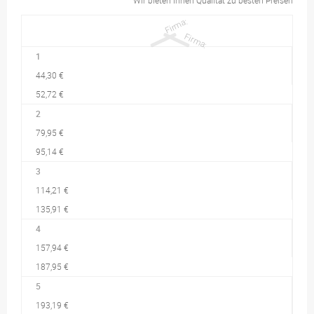
Wir bieten Ihnen Qualität zu besten Preisen
1
44,30 €
52,72 €
2
79,95 €
95,14 €
3
114,21 €
135,91 €
4
157,94 €
187,95 €
5
193,19 €