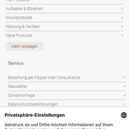
Aufkleber & Etiketten
Druckprodukte
Kleidung & Textilien
Neue Produkte
Schutzvorrichtung
Mehr anzeigen
Verpackungen
Werbeartikel
Service
Werbetechnik
Bezahlung per Paypal oder Vorauskasse
Newsletter
Sonderanfrage
Datenschutzbestimmungen
Kontakt
Widerrufsbelehrung