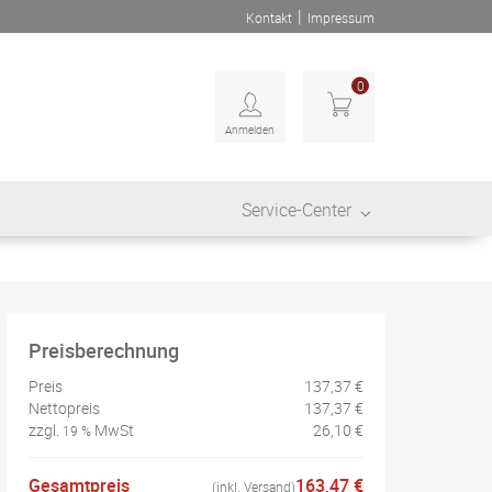
|
Kontakt
Impressum
0
Anmelden
Service-Center
Preisberechnung
Preis
137,37 €
Nettopreis
137,37 €
zzgl.
MwSt
26,10 €
19 %
Gesamtpreis
163,47 €
(inkl. Versand)