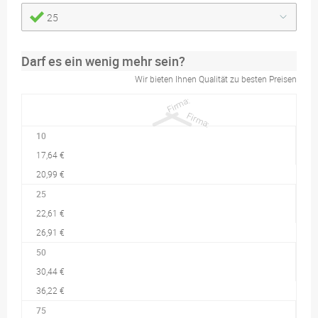
25
Darf es ein wenig mehr sein?
Wir bieten Ihnen Qualität zu besten Preisen
10
17,64 €
20,99 €
25
22,61 €
26,91 €
50
30,44 €
36,22 €
75