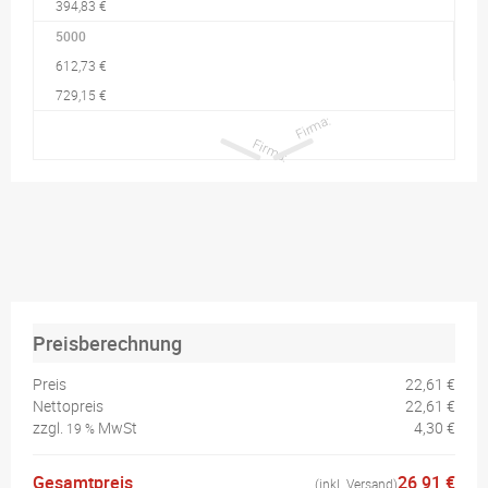
394,83 €
5000
612,73 €
729,15 €
Preisberechnung
Preis
22,61 €
Nettopreis
22,61 €
zzgl.
MwSt
4,30 €
19 %
Gesamtpreis
26,91 €
(inkl. Versand)